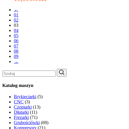
←
01
02
03
04
05
06
07
08
09
→
Search
for:
Katalog maszyn
Brykieciarki
(5)
CNC
(3)
Czopiarki
(13)
Dłutarki
(11)
Frezarki
(71)
Grubościówki
(69)
Kompresory
(21)