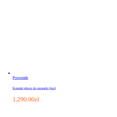
Pozostałe
Komplet głowic do strugarki (4szt)
1,290.00
zł