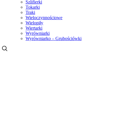
Szlifierki
Tokarki
Traki
Wieloczynnościowe
Wielopiły
Wiertarki
Wyrówniarki
Wyrówniarko – Grubościówki