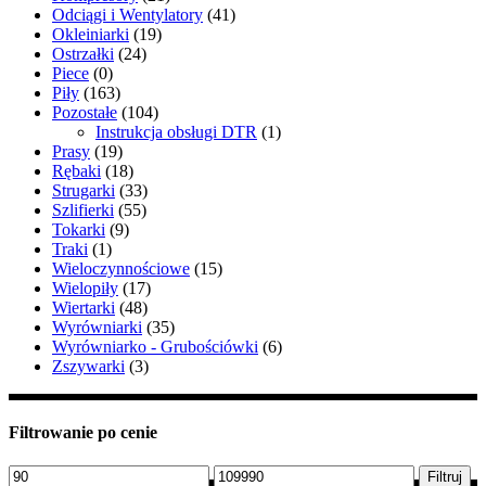
Odciągi i Wentylatory
(41)
Okleiniarki
(19)
Ostrzałki
(24)
Piece
(0)
Piły
(163)
Pozostałe
(104)
Instrukcja obsługi DTR
(1)
Prasy
(19)
Rębaki
(18)
Strugarki
(33)
Szlifierki
(55)
Tokarki
(9)
Traki
(1)
Wieloczynnościowe
(15)
Wielopiły
(17)
Wiertarki
(48)
Wyrówniarki
(35)
Wyrówniarko - Grubościówki
(6)
Zszywarki
(3)
Filtrowanie po cenie
Cena
Cena
Filtruj