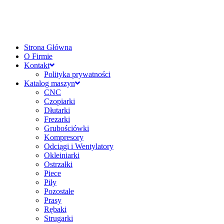
Strona Główna
O Firmie
Kontakt
Polityka prywatności
Katalog maszyn
CNC
Czopiarki
Dłutarki
Frezarki
Grubościówki
Kompresory
Odciągi i Wentylatory
Okleiniarki
Ostrzałki
Piece
Piły
Pozostałe
Prasy
Rębaki
Strugarki