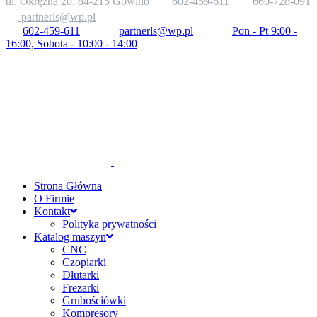
ul. Okrężna 20, 84-215 Gowino
602-459-611
660-728-091
partnerls@wp.pl
602-459-611
partnerls@wp.pl
Pon - Pt 9:00 -
16:00, Sobota - 10:00 - 14:00
Strona Główna
O Firmie
Kontakt
Polityka prywatności
Katalog maszyn
CNC
Czopiarki
Dłutarki
Frezarki
Grubościówki
Kompresory