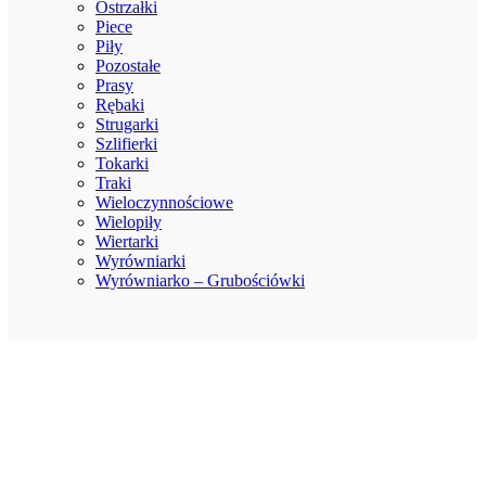
Ostrzałki
Piece
Piły
Pozostałe
Prasy
Rębaki
Strugarki
Szlifierki
Tokarki
Traki
Wieloczynnościowe
Wielopiły
Wiertarki
Wyrówniarki
Wyrówniarko – Grubościówki