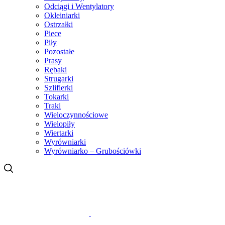
Odciągi i Wentylatory
Okleiniarki
Ostrzałki
Piece
Piły
Pozostałe
Prasy
Rębaki
Strugarki
Szlifierki
Tokarki
Traki
Wieloczynnościowe
Wielopiły
Wiertarki
Wyrówniarki
Wyrówniarko – Grubościówki