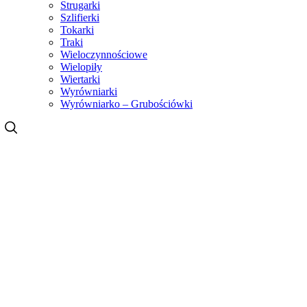
Strugarki
Szlifierki
Tokarki
Traki
Wieloczynnościowe
Wielopiły
Wiertarki
Wyrówniarki
Wyrówniarko – Grubościówki