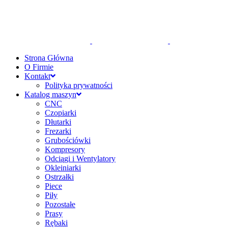
Strona Główna
O Firmie
Kontakt
Polityka prywatności
Katalog maszyn
CNC
Czopiarki
Dłutarki
Frezarki
Grubościówki
Kompresory
Odciągi i Wentylatory
Okleiniarki
Ostrzałki
Piece
Piły
Pozostałe
Prasy
Rębaki