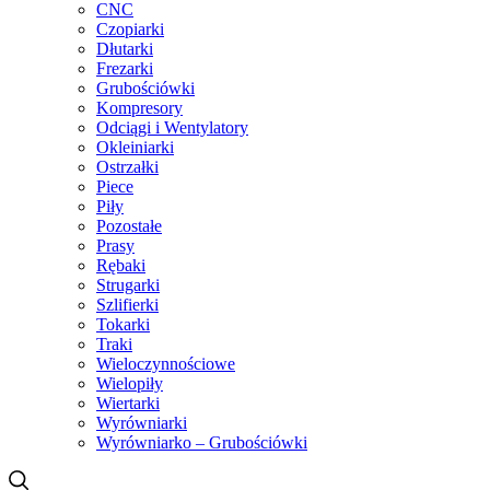
CNC
Czopiarki
Dłutarki
Frezarki
Grubościówki
Kompresory
Odciągi i Wentylatory
Okleiniarki
Ostrzałki
Piece
Piły
Pozostałe
Prasy
Rębaki
Strugarki
Szlifierki
Tokarki
Traki
Wieloczynnościowe
Wielopiły
Wiertarki
Wyrówniarki
Wyrówniarko – Grubościówki