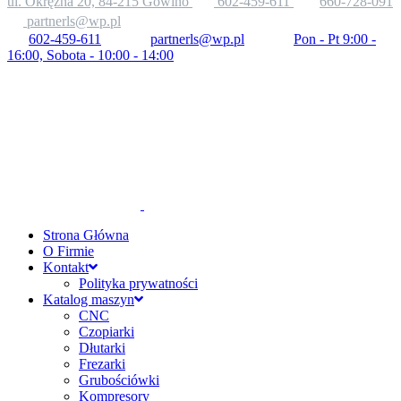
ul. Okrężna 20, 84-215 Gowino
602-459-611
660-728-091
partnerls@wp.pl
602-459-611
partnerls@wp.pl
Pon - Pt 9:00 -
16:00, Sobota - 10:00 - 14:00
Strona Główna
O Firmie
Kontakt
Polityka prywatności
Katalog maszyn
CNC
Czopiarki
Dłutarki
Frezarki
Grubościówki
Kompresory