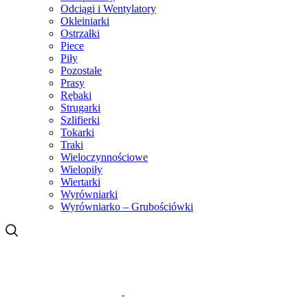
Odciągi i Wentylatory
Okleiniarki
Ostrzałki
Piece
Piły
Pozostałe
Prasy
Rębaki
Strugarki
Szlifierki
Tokarki
Traki
Wieloczynnościowe
Wielopiły
Wiertarki
Wyrówniarki
Wyrówniarko – Grubościówki