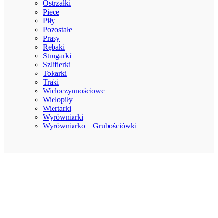
Ostrzałki
Piece
Piły
Pozostałe
Prasy
Rębaki
Strugarki
Szlifierki
Tokarki
Traki
Wieloczynnościowe
Wielopiły
Wiertarki
Wyrówniarki
Wyrówniarko – Grubościówki