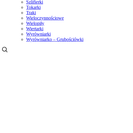
Szlifierki
Tokarki
Traki
Wieloczynnościowe
Wielopiły
Wiertarki
Wyrówniarki
Wyrówniarko – Grubościówki