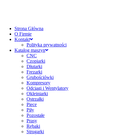
Strona Główna
O Firmie
Kontakt
Polityka prywatności
Katalog maszyn
CNC
Czopiarki
Dłutarki
Frezarki
Grubościówki
Kompresory
Odciągi i Wentylatory
Okleiniarki
Ostrzałki
Piece
Piły
Pozostałe
Prasy
Rębaki
Strugarki