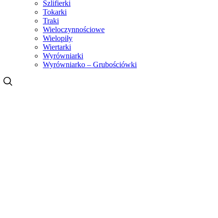
Szlifierki
Tokarki
Traki
Wieloczynnościowe
Wielopiły
Wiertarki
Wyrówniarki
Wyrówniarko – Grubościówki