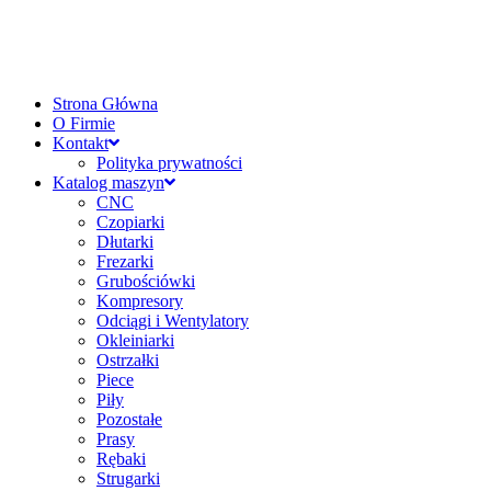
Strona Główna
O Firmie
Kontakt
Polityka prywatności
Katalog maszyn
CNC
Czopiarki
Dłutarki
Frezarki
Grubościówki
Kompresory
Odciągi i Wentylatory
Okleiniarki
Ostrzałki
Piece
Piły
Pozostałe
Prasy
Rębaki
Strugarki