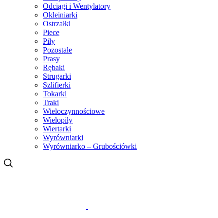
Odciągi i Wentylatory
Okleiniarki
Ostrzałki
Piece
Piły
Pozostałe
Prasy
Rębaki
Strugarki
Szlifierki
Tokarki
Traki
Wieloczynnościowe
Wielopiły
Wiertarki
Wyrówniarki
Wyrówniarko – Grubościówki