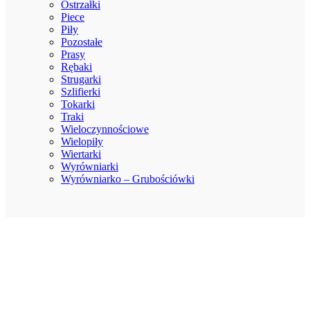
Ostrzałki
Piece
Piły
Pozostałe
Prasy
Rębaki
Strugarki
Szlifierki
Tokarki
Traki
Wieloczynnościowe
Wielopiły
Wiertarki
Wyrówniarki
Wyrówniarko – Grubościówki