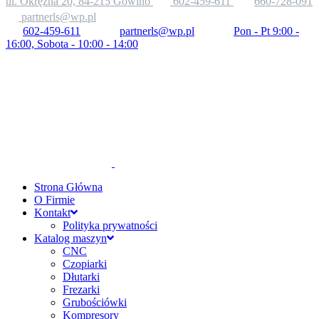
ul. Okrężna 20, 84-215 Gowino
602-459-611
660-728-091
partnerls@wp.pl
602-459-611
partnerls@wp.pl
Pon - Pt 9:00 -
16:00, Sobota - 10:00 - 14:00
Strona Główna
O Firmie
Kontakt
Polityka prywatności
Katalog maszyn
CNC
Czopiarki
Dłutarki
Frezarki
Grubościówki
Kompresory