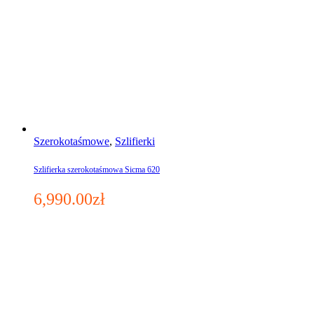
Szerokotaśmowe
,
Szlifierki
Szlifierka szerokotaśmowa Sicma 620
6,990.00
zł