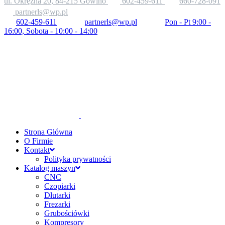
ul. Okrężna 20, 84-215 Gowino
602-459-611
660-728-091
partnerls@wp.pl
602-459-611
partnerls@wp.pl
Pon - Pt 9:00 -
16:00, Sobota - 10:00 - 14:00
Strona Główna
O Firmie
Kontakt
Polityka prywatności
Katalog maszyn
CNC
Czopiarki
Dłutarki
Frezarki
Grubościówki
Kompresory