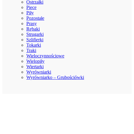
Ostrzałki
Piece
Piły
Pozostałe
Prasy
Rębaki
Strugarki
Szlifierki
Tokarki
Traki
Wieloczynnościowe
Wielopiły
Wiertarki
Wyrówniarki
Wyrówniarko – Grubościówki