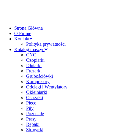
Strona Główna
O Firmie
Kontakt
Polityka prywatności
Katalog maszyn
CNC
Czopiarki
Dłutarki
Frezarki
Grubościówki
Kompresory
Odciągi i Wentylatory
Okleiniarki
Ostrzałki
Piece
Piły
Pozostałe
Prasy
Rębaki
Strugarki