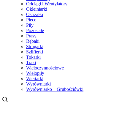
Odciągi i Wentylatory
Okleiniarki
Ostrzałki
Piece
Piły
Pozostałe
Prasy
Rębaki
Strugarki
Szlifierki
Tokarki
Traki
Wieloczynnościowe
Wielopiły
Wiertarki
Wyrówniarki
Wyrówniarko – Grubościówki