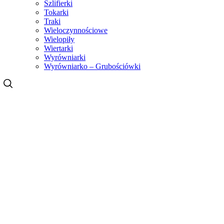
Szlifierki
Tokarki
Traki
Wieloczynnościowe
Wielopiły
Wiertarki
Wyrówniarki
Wyrówniarko – Grubościówki