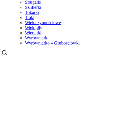
Strugarki
Szlifierki
Tokarki
Traki
Wieloczynnościowe
Wielopiły
Wiertarki
Wyrówniarki
Wyrówniarko – Grubościówki