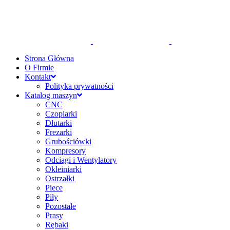
Strona Główna
O Firmie
Kontakt
Polityka prywatności
Katalog maszyn
CNC
Czopiarki
Dłutarki
Frezarki
Grubościówki
Kompresory
Odciągi i Wentylatory
Okleiniarki
Ostrzałki
Piece
Piły
Pozostałe
Prasy
Rębaki