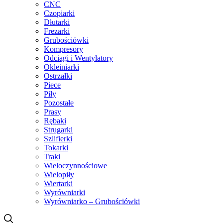
CNC
Czopiarki
Dłutarki
Frezarki
Grubościówki
Kompresory
Odciągi i Wentylatory
Okleiniarki
Ostrzałki
Piece
Piły
Pozostałe
Prasy
Rębaki
Strugarki
Szlifierki
Tokarki
Traki
Wieloczynnościowe
Wielopiły
Wiertarki
Wyrówniarki
Wyrówniarko – Grubościówki