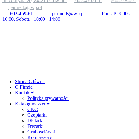
ul. Okrężna 20, 84-215 Gowino
602-459-611
660-728-091
partnerls@wp.pl
602-459-611
partnerls@wp.pl
Pon - Pt 9:00 -
16:00, Sobota - 10:00 - 14:00
Strona Główna
O Firmie
Kontakt
Polityka prywatności
Katalog maszyn
CNC
Czopiarki
Dłutarki
Frezarki
Grubościówki
Kompresory