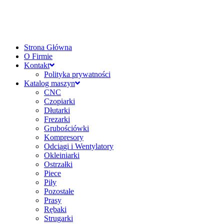
Strona Główna
O Firmie
Kontakt
Polityka prywatności
Katalog maszyn
CNC
Czopiarki
Dłutarki
Frezarki
Grubościówki
Kompresory
Odciągi i Wentylatory
Okleiniarki
Ostrzałki
Piece
Piły
Pozostałe
Prasy
Rębaki
Strugarki