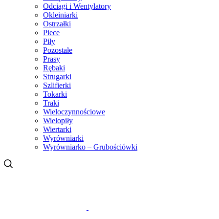
Odciągi i Wentylatory
Okleiniarki
Ostrzałki
Piece
Piły
Pozostałe
Prasy
Rębaki
Strugarki
Szlifierki
Tokarki
Traki
Wieloczynnościowe
Wielopiły
Wiertarki
Wyrówniarki
Wyrówniarko – Grubościówki