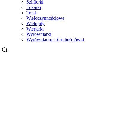
Szlifierki
Tokarki
Traki
Wieloczynnościowe
Wielopiły
Wiertarki
Wyrówniarki
Wyrówniarko – Grubościówki