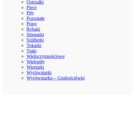
Ostrzałki
Piece
Piły
Pozostałe
Prasy
Rębaki
Strugarki
Szlifierki
Tokarki
Traki
Wieloczynnościowe
Wielopiły
Wiertarki
Wyrówniarki
Wyrówniarko – Grubościówki