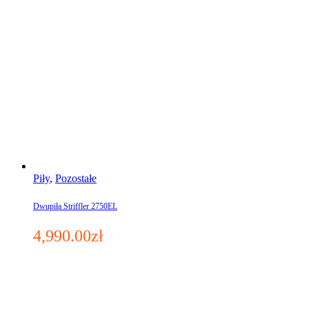
Piły
,
Pozostałe
Dwupiła Striffler 2750EL
4,990.00
zł