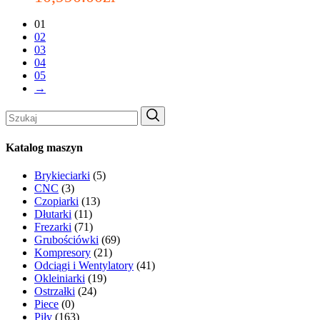
01
02
03
04
05
→
Search
for:
Katalog maszyn
Brykieciarki
(5)
CNC
(3)
Czopiarki
(13)
Dłutarki
(11)
Frezarki
(71)
Grubościówki
(69)
Kompresory
(21)
Odciągi i Wentylatory
(41)
Okleiniarki
(19)
Ostrzałki
(24)
Piece
(0)
Piły
(163)