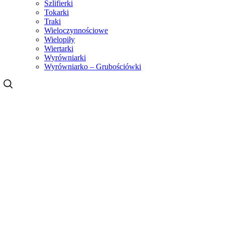
Szlifierki
Tokarki
Traki
Wieloczynnościowe
Wielopiły
Wiertarki
Wyrówniarki
Wyrówniarko – Grubościówki