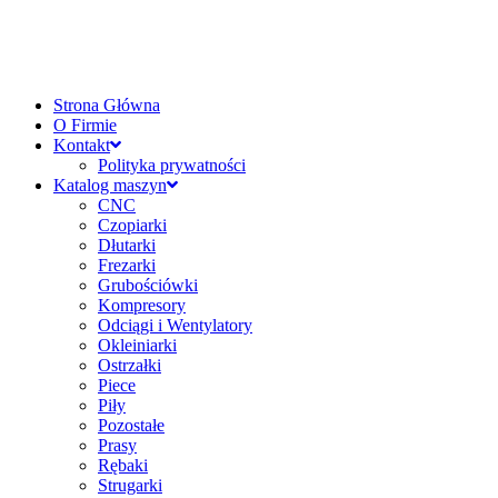
Strona Główna
O Firmie
Kontakt
Polityka prywatności
Katalog maszyn
CNC
Czopiarki
Dłutarki
Frezarki
Grubościówki
Kompresory
Odciągi i Wentylatory
Okleiniarki
Ostrzałki
Piece
Piły
Pozostałe
Prasy
Rębaki
Strugarki