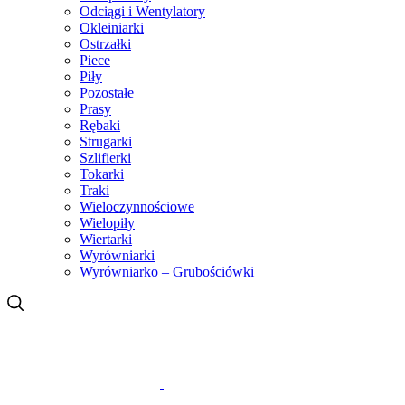
Odciągi i Wentylatory
Okleiniarki
Ostrzałki
Piece
Piły
Pozostałe
Prasy
Rębaki
Strugarki
Szlifierki
Tokarki
Traki
Wieloczynnościowe
Wielopiły
Wiertarki
Wyrówniarki
Wyrówniarko – Grubościówki