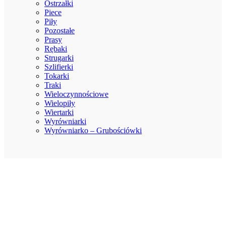
Ostrzałki
Piece
Piły
Pozostałe
Prasy
Rębaki
Strugarki
Szlifierki
Tokarki
Traki
Wieloczynnościowe
Wielopiły
Wiertarki
Wyrówniarki
Wyrówniarko – Grubościówki