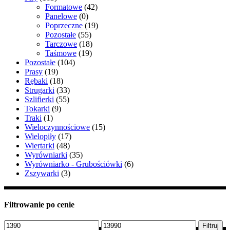
Formatowe
(42)
Panelowe
(0)
Poprzeczne
(19)
Pozostałe
(55)
Tarczowe
(18)
Taśmowe
(19)
Pozostałe
(104)
Prasy
(19)
Rębaki
(18)
Strugarki
(33)
Szlifierki
(55)
Tokarki
(9)
Traki
(1)
Wieloczynnościowe
(15)
Wielopiły
(17)
Wiertarki
(48)
Wyrówniarki
(35)
Wyrówniarko - Grubościówki
(6)
Zszywarki
(3)
Filtrowanie po cenie
Cena
Cena
Filtruj