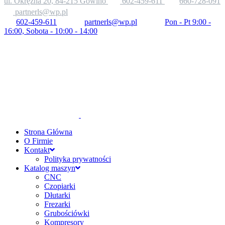
ul. Okrężna 20, 84-215 Gowino
602-459-611
660-728-091
partnerls@wp.pl
602-459-611
partnerls@wp.pl
Pon - Pt 9:00 -
16:00, Sobota - 10:00 - 14:00
Strona Główna
O Firmie
Kontakt
Polityka prywatności
Katalog maszyn
CNC
Czopiarki
Dłutarki
Frezarki
Grubościówki
Kompresory