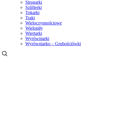
Strugarki
Szlifierki
Tokarki
Traki
Wieloczynnościowe
Wielopiły
Wiertarki
Wyrówniarki
Wyrówniarko – Grubościówki