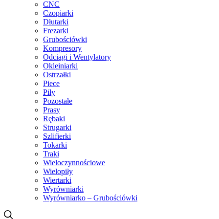
CNC
Czopiarki
Dłutarki
Frezarki
Grubościówki
Kompresory
Odciągi i Wentylatory
Okleiniarki
Ostrzałki
Piece
Piły
Pozostałe
Prasy
Rębaki
Strugarki
Szlifierki
Tokarki
Traki
Wieloczynnościowe
Wielopiły
Wiertarki
Wyrówniarki
Wyrówniarko – Grubościówki