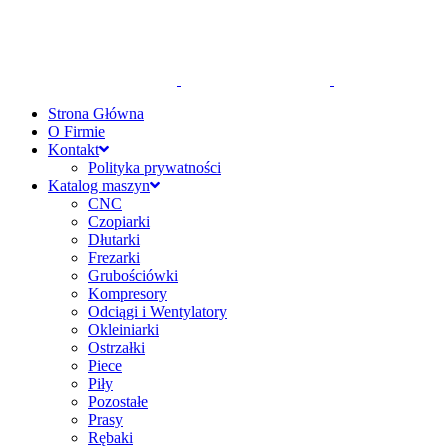
Strona Główna
O Firmie
Kontakt
Polityka prywatności
Katalog maszyn
CNC
Czopiarki
Dłutarki
Frezarki
Grubościówki
Kompresory
Odciągi i Wentylatory
Okleiniarki
Ostrzałki
Piece
Piły
Pozostałe
Prasy
Rębaki